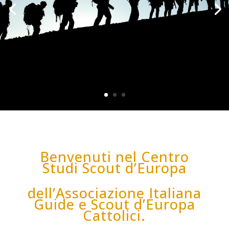
Benvenuti nel Centro
Studi Scout d’Europa
dell’Associazione Italiana
Guide e Scout d’Europa
Cattolici.