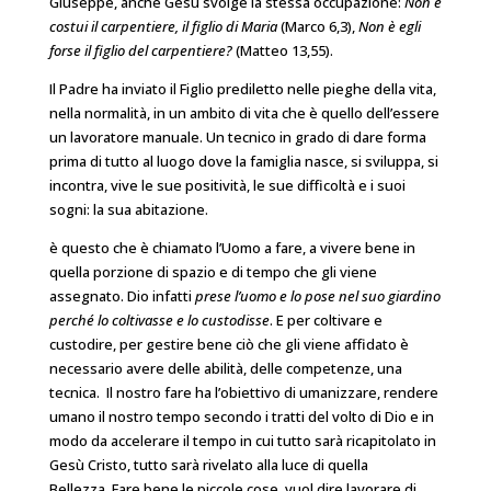
Giuseppe, anche Gesù svolge la stessa occupazione:
Non è
costui il carpentiere, il figlio di Maria
(Marco 6,3),
Non è egli
forse il figlio del carpentiere?
(Matteo 13,55).
Il Padre ha inviato il Figlio prediletto nelle pieghe della vita,
nella normalità, in un ambito di vita che è quello dell’essere
un lavoratore manuale. Un tecnico in grado di dare forma
prima di tutto al luogo dove la famiglia nasce, si sviluppa, si
incontra, vive le sue positività, le sue difficoltà e i suoi
sogni: la sua abitazione.
è questo che è chiamato l’Uomo a fare, a vivere bene in
quella porzione di spazio e di tempo che gli viene
assegnato. Dio infatti
prese l’uomo e lo pose nel suo giardino
perché lo coltivasse e lo custodisse
. E per coltivare e
custodire, per gestire bene ciò che gli viene affidato è
necessario avere delle abilità, delle competenze, una
tecnica. Il nostro fare ha l’obiettivo di umanizzare, rendere
umano il nostro tempo secondo i tratti del volto di Dio e in
modo da accelerare il tempo in cui tutto sarà ricapitolato in
Gesù Cristo, tutto sarà rivelato alla luce di quella
Bellezza. Fare bene le piccole cose, vuol dire lavorare di