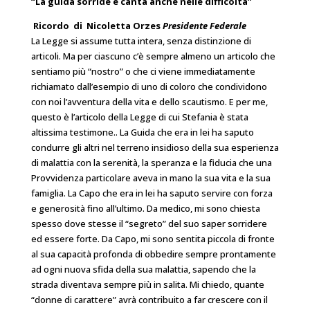
“La guida sorride e canta anche nelle difficoltà”
Ricordo di Nicoletta Orzes
Presidente Federale
La Legge si assume tutta intera, senza distinzione di
articoli. Ma per ciascuno c’è sempre almeno un articolo che
sentiamo più “nostro” o che ci viene immediatamente
richiamato dall’esempio di uno di coloro che condividono
con noi l’avventura della vita e dello scautismo. E per me,
questo è l’articolo della Legge di cui Stefania è stata
altissima testimone.. La Guida che era in lei ha saputo
condurre gli altri nel terreno insidioso della sua esperienza
di malattia con la serenità, la speranza e la fiducia che una
Provvidenza particolare aveva in mano la sua vita e la sua
famiglia. La Capo che era in lei ha saputo servire con forza
e generosità fino all’ultimo. Da medico, mi sono chiesta
spesso dove stesse il “segreto” del suo saper sorridere
ed essere forte. Da Capo, mi sono sentita piccola di fronte
al sua capacità profonda di obbedire sempre prontamente
ad ogni nuova sfida della sua malattia, sapendo che la
strada diventava sempre più in salita. Mi chiedo, quante
“donne di carattere” avrà contribuito a far crescere con il