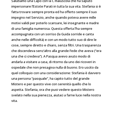
Salutiamo una Capo con la C maiuscola che ha saputo
impersonare l’Estote Parati in tutta la sua vita. Stefania si è
fatta trovare sempre pronta ed ha offerto sempre il suo
impegno nel Servizio, anche quando poteva avere mille
motivi validi per poterlo scansare, lei insegnante e madre
di una famiglia numerosa. Questa offerta l’ha sempre
accompagnata con un sorriso (la Guida sorride e canta
anche nelle difficoltà) e con un modo tutto suo di dire le
cose, sempre diretto e chiaro, senza filtri. Una trasparenza
che discendeva senz’altro alla grande Fede che aveva (“era
una che ci credeva”). A Pasqua avevo avuto modo di
andarla a visitare a casa, di ritorno da uno dei ricoveri in
ospedale che non presagiva nulla di buono. Ero uscito da
quel colloquio con una considerazione: Stefania è davvero
una persona “pasquale”, ha capito tutto del grande
Mistero e per questo vive con serenità quello che lo
aspetta. Stefania, ora che puoi vedere questo Mistero
svelato nella sua pienezza, aiutaci a farne luce nella nostra
vita.