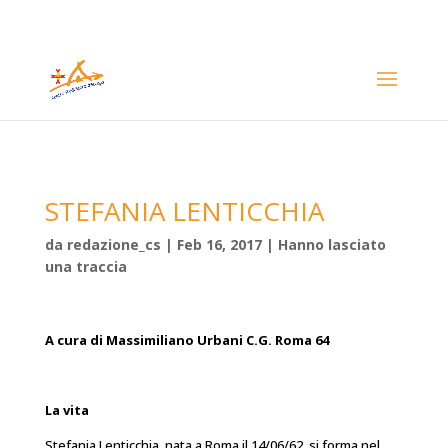
STEFANIA LENTICCHIA
da
redazione_cs
|
Feb 16, 2017
|
Hanno lasciato
una traccia
A cura di Massimiliano Urbani C.G. Roma 64
La vita
Stefania Lenticchia, nata a Roma il 14/06/62, si forma nel