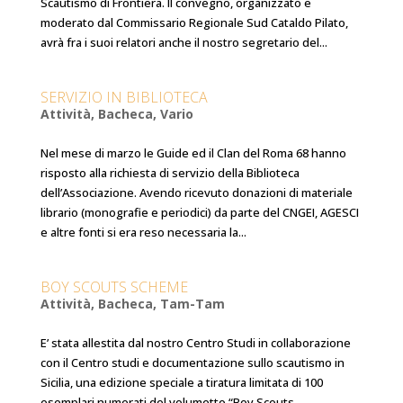
Scautismo di Frontiera. Il convegno, organizzato e
moderato dal Commissario Regionale Sud Cataldo Pilato,
avrà fra i suoi relatori anche il nostro segretario del...
SERVIZIO IN BIBLIOTECA
Attività
,
Bacheca
,
Vario
Nel mese di marzo le Guide ed il Clan del Roma 68 hanno
risposto alla richiesta di servizio della Biblioteca
dell’Associazione. Avendo ricevuto donazioni di materiale
librario (monografie e periodici) da parte del CNGEI, AGESCI
e altre fonti si era reso necessaria la...
BOY SCOUTS SCHEME
Attività
,
Bacheca
,
Tam-Tam
E’ stata allestita dal nostro Centro Studi in collaborazione
con il Centro studi e documentazione sullo scautismo in
Sicilia, una edizione speciale a tiratura limitata di 100
esemplari numerati del volumetto “Boy Scouts